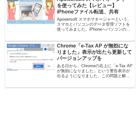
を使ってみた【レビュー】
iPhoneファイル転送、共有
Apowersoft スマホマネージャーという、
スマホとパソコンのデータ管理ソフトを
使ってみました。iPhoneへパソコンのフ
ァイルを入れたいので。Apowersoft スマ
ホマネージャーパソコンに専用ソフトを
インストールして、iPhone...
Chrome「e-Tax AP が無効にな
Google Chrome ブラウザ
りました」表示が出たら更新して
バージョンアップを
ある日から、Chromeの右上に「e-Tax AP
が無効になりました」という警告表示が
出るようになりました。この問題と解決
策について。この記事では、パソコン
「Windows 10」でブラウザ「Google
Chrome」を使って解説してい...