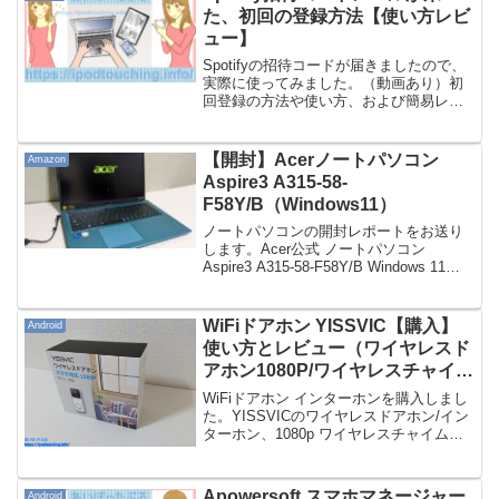
いいでしょう。解除とは配...
た、初回の登録方法【使い方レビ
ュー】
Spotifyの招待コードが届きましたので、
実際に使ってみました。（動画あり）初
回登録の方法や使い方、および簡易レビ
ュー。SpotifySpotifyとは世界最大級の音
楽配信サービス。先日2016年9月末に日本
版が開始。詳しくは前回の記事に...
【開封】Acerノートパソコン
Amazon
Aspire3 A315-58-
F58Y/B（Windows11）
ノートパソコンの開封レポートをお送り
します。Acer公式 ノートパソコン
Aspire3 A315-58-F58Y/B Windows 11
Home Intel Core i5 8GB 512GB SSD 15.6
インチ フルHD LED...
WiFiドアホン YISSVIC【購入】
Android
使い方とレビュー（ワイヤレスド
アホン1080P/ワイヤレスチャイ
ム）
WiFiドアホン インターホンを購入しまし
た。YISSVICのワイヤレスドアホン/イン
ターホン、1080p ワイヤレスチャイムの
使い方とレビュー。アプリ「AnyHome」
について重要な追記をしました。※新し
い記事があります。2年4か月使った...
Apowersoft スマホマネージャー
Android