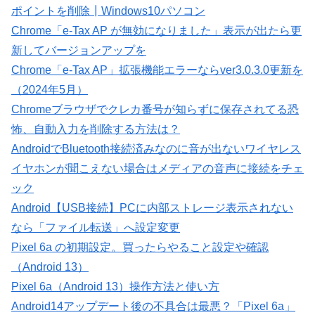
ポイントを削除┃Windows10パソコン
Chrome「e-Tax AP が無効になりました」表示が出たら更
新してバージョンアップを
Chrome「e-Tax AP」拡張機能エラーならver3.0.3.0更新を
（2024年5月）
Chromeブラウザでクレカ番号が知らずに保存されてる恐
怖、自動入力を削除する方法は？
AndroidでBluetooth接続済みなのに音が出ないワイヤレス
イヤホンが聞こえない場合はメディアの音声に接続をチェ
ック
Android【USB接続】PCに内部ストレージ表示されない
なら「ファイル転送」へ設定変更
Pixel 6a の初期設定。買ったらやること設定や確認
（Android 13）
Pixel 6a（Android 13）操作方法と使い方
Android14アップデート後の不具合は最悪？「Pixel 6a」