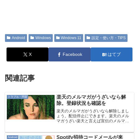
Android
Windows
Windows 11
設定・使い方・TIPS
X
Facebook
はてブ
関連記事
楽天のメルマガがうざいなら解
トラブル・問題
除。登録状況も確認を
楽天のメルマガがうざいなら解除しまし
ょう。配信停止にできます。楽天のメル
マガうざい楽天と言えば宣伝のメルマガ
というくらい、昔から多くのメールが送
信されてきました。これら楽天のメルマ
ガがうざいと感じるなら解除したほうが
Spotify招待コードメールが来
Android