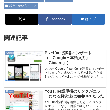
設定・使い方・TIPS
X
Facebook
はてブ
関連記事
Pixel 9a で辞書インポート
Android
（「Google日本語入力」
「Gboard」）
スマホ Google Pixel 9a で辞書をインポー
トしました。古いスマホ Pixel 6a から新
しいスマホ Pixel 9a への機種変更にとも
なう辞書のコピーになります。辞書エク
スポートして保存するまず、今まで使っ
てきたPixel...
YouTube説明欄のリンクがエラ
Google
ーになる解決法は短縮URLだった
YouTube説明欄を編集したところリンク
がエラーになり、目的の正しいアドレス
を表示できなくなりました。その経緯と