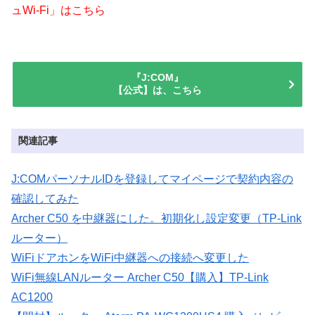
ュWi-Fi」はこちら
『J:COM』
【公式】は、こちら
関連記事
J:COMパーソナルIDを登録してマイページで契約内容の
確認してみた
Archer C50 を中継器にした。初期化し設定変更（TP-Link
ルーター）
WiFiドアホンをWiFi中継器への接続へ変更した
WiFi無線LANルーター Archer C50【購入】TP-Link
AC1200