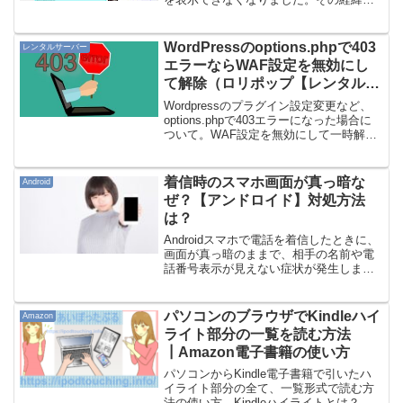
解決法を備忘録と参考に。後日追記）こ
の記事は2016年に公開した内容になりま
す。2018年現在、YouTube説明欄に入力
WordPressのoptions.phpで403
レンタルサーバー
する...
エラーならWAF設定を無効にし
て解除（ロリポップ【レンタルサ
ーバー】）
Wordpressのプラグイン設定変更など、
options.phpで403エラーになった場合に
ついて。WAF設定を無効にして一時解除
すると問題が解消しましたので、ロリポ
ップのレンタルサーバーの使い方を例に
解説いたします。※ロリポップ【公
着信時のスマホ画面が真っ暗な
Android
式】...
ぜ？【アンドロイド】対処方法
は？
Androidスマホで電話を着信したときに、
画面が真っ暗のままで、相手の名前や電
話番号表示が見えない症状が発生しまし
た。どうすればよいのか？この不具合の
対処法について、原因となりうる可能性
を以下に列挙しましたので、それぞれ確
パソコンのブラウザでKindleハイ
Amazon
認してみてくださ...
ライト部分の一覧を読む方法
┃Amazon電子書籍の使い方
パソコンからKindle電子書籍で引いたハ
イライト部分の全て、一覧形式で読む方
法の使い方。Kindleハイライトとは？