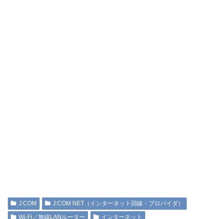
J:COM
J:COM NET（インターネット回線・プロバイダ）
Wi-Fi／無線LANルーター
インターネット