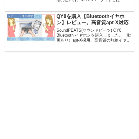
Kindleハイライトとは、Amazonの電子書
籍サービスのKindle本を読書する際に、
大事だと思う部分に線を引くこと。...
QY8を購入【Bluetoothイヤホ
レビュー・使用感想
ン】レビュー。高音質apt-X対応
SoundPEATS(サウンドピーツ) QY8
Bluetooth イヤホンを購入しました。（動
画あり）apt-X採用、高音質の無線イヤホ
ンであり、ノイズキャンセル、ハンズフ
リー通話もできます。【目次】
SoundPEATS QY8 Blue...