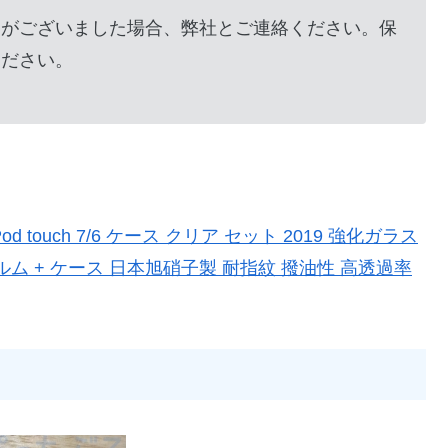
）がございました場合、弊社とご連絡ください。保
ください。
r iPod touch 7/6 ケース クリア セット 2019 強化ガラス
ルム + ケース 日本旭硝子製 耐指紋 撥油性 高透過率