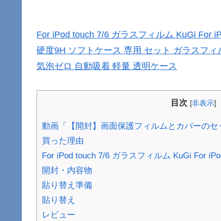
For iPod touch 7/6 ガラスフィルム KuGi Fo
硬度9H ソフトケース 専用 セット ガラスフィ
気泡ゼロ 自動吸着 軽量 透明ケース
目次
[
非表示
]
動画「【開封】画面保護フィルムとカバーのセット（iP
買った理由
For iPod touch 7/6 ガラスフィルム KuGi For 
開封・内容物
貼り替え準備
貼り替え
レビュー