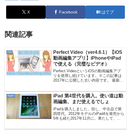
X
Facebook
はてブ
関連記事
Perfect Video（ver4.6.1）【iOS
iOS
動画編集アプリ】iPhoneやiPad
で使える（完璧なビデオ）
Perfect VideoというiOSの動画編集アプ
リを使用し続けています。※この記事は
2017年に公開した古い内容です。 最新バ
ージョンは6。新しい記事はこちら「完璧
なビデオ」バージョン6でフルリニューア
ル（2018年7月）【動画編集アプ...
iPad 第4世代を購入。使い道は動
Apple
画編集、まだ使えるでしょ
iPadを購入しました。但し、中古品で第
四世代、2012年モデルのiPad4を発売から
5年も経た2017年11月に。果たして、
iPad4は、まだ使えるのでしょうか？そん
なiPad（第4世代）の使い道や買った理由