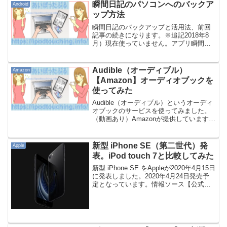
などをご紹介します。※この記事...
瞬間日記のパソコンへのバックア
Android
ップ方法
瞬間日記のバックアップと活用法、前回
記事の続きになります。※追記2018年8
月）現在使っていません。アプリ瞬間日
記を止めた理由。共有バックアップ制限
とクラウド化に嫌気瞬間日記 (Moment
Diary)カテゴリ: ライフスタイル現在の価
Audible（オーディブル）
Amazon
格...
【Amazon】オーディオブックを
使ってみた
Audible（オーディブル）というオーディ
オブックのサービスを使ってみました。
（動画あり）Amazonが提供しています。
Amazonの聴く本、朗読本「Audible（オ
ーディブル）」プロのナレーターが朗読
した本をアプリで聞ける。「Audi...
新型 iPhone SE（第二世代）発
Apple
表。iPod touch 7と比較してみた
新型 iPhone SE をAppleが2020年4月15日
に発表しました。2020年4月24日発売予
定となっています。情報ソース【公式】
iPhone SE（Apple）「新しい「iPhone
SE」、旧モデルのユーザーは買い替えを
どうすべ...