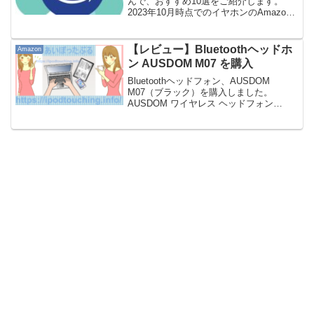
んで、おすすめ10選をご紹介します。
2023年10月時点でのイヤホンのAmazon
売れ筋ランキング。※新しい記事があり
ますイヤホンおすすめ10選【2024年1
月】イヤホンおすすめ10選【2023年1...
【レビュー】Bluetoothヘッドホ
Amazon
ン AUSDOM M07 を購入
Bluetoothヘッドフォン、AUSDOM
M07（ブラック）を購入しました。
AUSDOM ワイヤレス ヘッドフォン
Bluetooth 4.0 無線 有線可能 オンイヤー
高音質 ハンズフリー通話 折りたたみ式
タブレットPC スマート...