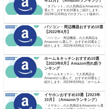
年12月】（Amazonランキング）
「タブレット」の人気商品をAmazonから
選んで、おすすめ10選をご紹介します。
2023年12月時点でのタブレット端末の
Amazon売れ筋ランキング。※新しい記事
があります。タブレットおすすめ10選
【2024年2月】タブレットおすすめ10選...
パソコン・周辺機器おすすめ10選
Amazon
【2022年4月】
「パソコン・周辺機器」の人気商品を
Amazonから選んで、おすすめ10選をご
紹介します。2022年4月時点でのパソコ
ン・周辺機器のAmazon売れ筋ランキン
グ。外付けドライブ・ストレージ おすす
め10選【2023年4月】パソコン・周辺機
ホーム＆キッチンおすすめ10選
Amazon
器お...
【2023年8月】Amazon売れ筋ラ
ンキング
「ホーム＆キッチン」で人気商品を
Amazonから選んで、おすすめ10選をご
紹介します。2023年8月時点「ホーム＆キ
ッチン」のAmazon売れ筋ランキング。
【第1位】タオル研究所 フェイスタオル
スモーキーブルー 5枚セット色 003 ス
イヤホンおすすめ10選【2023年
Amazon
モ...
10月】（Amazonランキング）
「イヤホン」の人気商品をAmazonから選