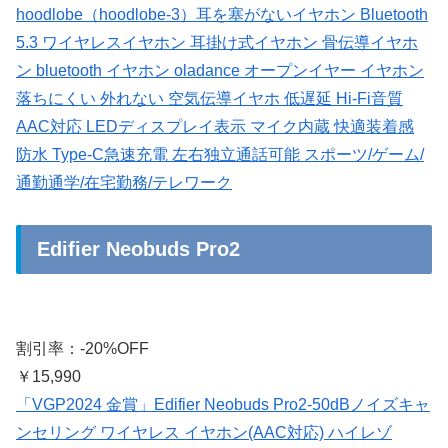
hoodlobe（hoodlobe-3）耳を塞がないイヤホン Bluetooth
5.3 ワイヤレスイヤホン 耳掛け式イヤホン 骨伝導イヤホ
ン bluetooth イヤホン oladance オープンイヤー イヤホン
落ちにくい 外れない 空気伝導イヤホ 低遅延 Hi-Fi音質
AAC対応 LEDディスプレイ表示 マイク内蔵 快適装着感
防水 Type-C急速充電 左右独立通話可能 スポーツ/ゲーム/
通勤通学/在宅勤務/テレワーク
Edifier Neobuds Pro2
割引率：-20%OFF
￥15,990
「VGP2024 金賞」Edifier Neobuds Pro2-50dBノイズキャ
ンセリング ワイヤレス イヤホン(AAC対応) ハイレゾ