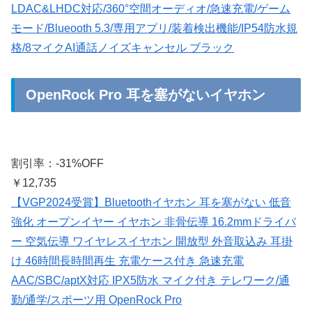
LDAC&LHDC対応/360°空間オーディオ/急速充電/ゲーム
モード/Blueooth 5.3/専用アプリ/装着検出機能/IP54防水規
格/8マイクAI通話ノイズキャンセル ブラック
OpenRock Pro 耳を塞がないイヤホン
割引率：-31%OFF
￥12,735
【VGP2024受賞】Bluetoothイヤホン 耳を塞がない 低音
強化 オープンイヤー イヤホン 非骨伝導 16.2mmドライバ
ー 空気伝導 ワイヤレスイヤホン 開放型 外音取込み 耳掛
け 46時間長時間再生 充電ケース付き 急速充電
AAC/SBC/aptX対応 IPX5防水 マイク付き テレワーク/通
勤/通学/スポーツ用 OpenRock Pro