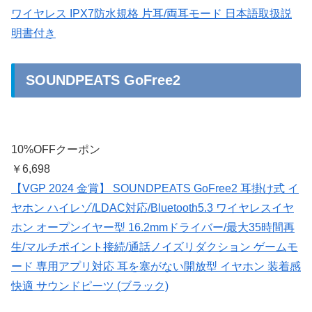
ワイヤレス IPX7防水規格 片耳/両耳モード 日本語取扱説
明書付き
SOUNDPEATS GoFree2
10%OFFクーポン
￥6,698
【VGP 2024 金賞】 SOUNDPEATS GoFree2 耳掛け式 イ
ヤホン ハイレゾ/LDAC対応/Bluetooth5.3 ワイヤレスイヤ
ホン オープンイヤー型 16.2mmドライバー/最大35時間再
生/マルチポイント接続/通話ノイズリダクション ゲームモ
ード 専用アプリ対応 耳を塞がない開放型 イヤホン 装着感
快適 サウンドピーツ (ブラック)