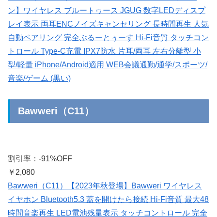
ン】ワイヤレス ブルートゥース JGUG 数字LEDディスプ
レイ表示 両耳ENCノイズキャンセリング 長時間再生 人気
自動ペアリング 完全ぶるーとぅーす Hi-Fi音質 タッチコン
トロール Type-C充電 IPX7防水 片耳/両耳 左右分離型 小
型/軽量 iPhone/Android適用 WEB会議通勤/通学/スポーツ/
音楽/ゲーム (黒い)
Bawweri（C11）
割引率：-91%OFF
￥2,080
Bawweri（C11）【2023年秋登場】Bawweri ワイヤレス
イヤホン Bluetooth5.3 蓋を開けたら接続 Hi-Fi音質 最大48
時間音楽再生 LED電池残量表示 タッチコントロール 完全