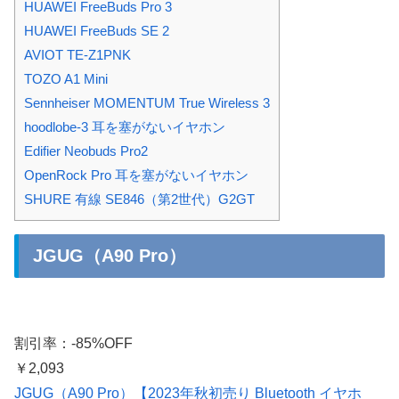
HUAWEI FreeBuds Pro 3
HUAWEI FreeBuds SE 2
AVIOT TE-Z1PNK
TOZO A1 Mini
Sennheiser MOMENTUM True Wireless 3
hoodlobe-3 耳を塞がないイヤホン
Edifier Neobuds Pro2
OpenRock Pro 耳を塞がないイヤホン
SHURE 有線 SE846（第2世代）G2GT
JGUG（A90 Pro）
割引率：-85%OFF
￥2,093
JGUG（A90 Pro）【2023年秋初売り Bluetooth イヤホ