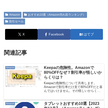
Amazon
おすすめ10選（Amazon売れ筋ランキング）
割引セール
X
Facebook
はてブ
関連記事
Keepaの危険性。Amazonで
Amazon
80%OFFなぜ？割引率が怪しいか
らくりは？
Keepaの危険性について共有します。
Amazonで割引率だけ見て80%OFFだと喜
んではいけません。その怪しいからくり
はどこにあるのでしょうか。情報ソース
「「セールで9割引」は本当？ Amazon
プライムデー “高すぎる参考価格”に注
タブレットおすすめ10選【2023
Amazon
意」...