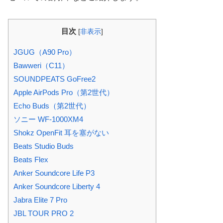
目次
[
非表示
]
JGUG（A90 Pro）
Bawweri（C11）
SOUNDPEATS GoFree2
Apple AirPods Pro（第2世代）
Echo Buds（第2世代）
ソニー WF-1000XM4
Shokz OpenFit 耳を塞がない
Beats Studio Buds
Beats Flex
Anker Soundcore Life P3
Anker Soundcore Liberty 4
Jabra Elite 7 Pro
JBL TOUR PRO 2